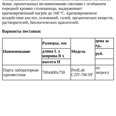
бумаг, пропитанных меламиновыми смолами с огибанием
передней кромки столешницы, выдерживает
кратковременный нагрев до 160 ºС, кратковременное
воздействие кислот, оснований, солей, органических веществ,
растворителей, биологических красителей.
Вариан
ты поставки:
цена за
Размеры, мм
ед.,
длина L х
Наименование
Модель
руб.
ширина В х
высота Н
по
Парта лабораторная
ProfLab
700х600х750
запросу
одноместная
СЛУ-700 PF